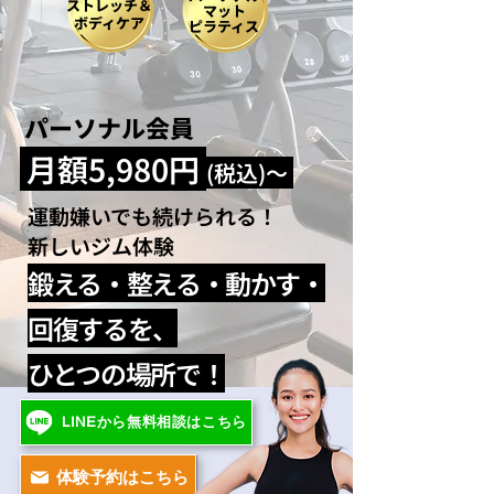
ストレッチ＆
​マット
ボディケア
​ピラティス
パーソナル会員
月額5,980円
(税込)～
運動嫌いでも続けられる！
新しいジム体験
鍛える・整える・動かす・
回復するを、
ひとつの場所で！
LINEから無料相談はこちら
体験予約はこちら