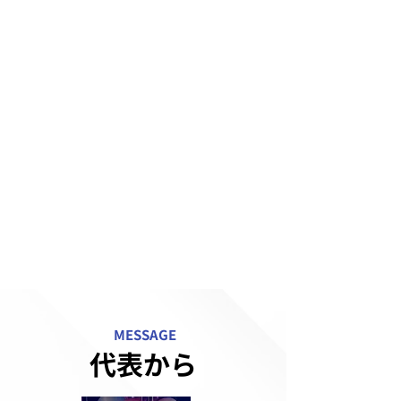
趣味
​スポーツ観戦、音楽鑑賞
運動歴
​陸上、野球、ラグビー、柔道
得意指導メニュー
下半身トレーニング、ボディコンディショニング
トレーナー紹介
現在ストレッチトレーナーとしても活動しており、
健康的な身体づくりを得意としています。 柔道整復
師の資格を保有しており、身体に関するサポートは
お任せください。
MESSAGE
代表から