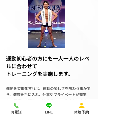
運動初心者の方にも一人一人のレベ
ルに合わせて
トレーニングを実施します。
運動を習慣化すれば、運動の楽しさを味わう事がで
き、健康を手に入れ、仕事やプライベートが充実
し、肩凝りや腰痛なども改善し、人生変わります！
ジムに入会して良かったと思って頂けるように全力
お電話
LINE
体験予約
でサポートします。
毎回通いたくなるジムを作ります。
〜Continuation Power〜”継続は力