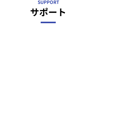
SUPPORT
サポート
1
結果が出るパーソナルトレーニ
ング
専属トレーナーが一人ひとりに合ったト
レーニングプランを作成し、目標達成ま
で徹底サポートします。
初心者でもわかりやすい丁寧な指導
効果的なフォームやトレーニング方法の
指導
2