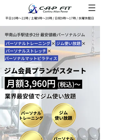
平日10時〜22時 / 土曜9時〜20時 / 日祝9時〜17時 / 水曜休館日
甲南山手駅徒歩2分 最安値級パーソナルジム
パーソナルトレーニング
×
ジム使い放題
×
パーソナルストレッチ
×
パーソナルマットピラティス
ジム会員プランがスタート
月額3,960円
(税込)～
業界最安値でジム使い放題
ジム
パーソナル
使い放題
トレーニング
パーソナル