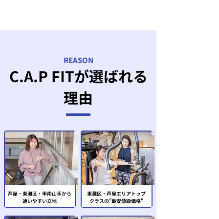
REASON
C.A.P FITが選ばれる
理由
芦屋・東灘区・甲南山手から
東灘区・芦屋エリアトップ
通いやすい立地
クラスの"最安値級価格"